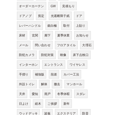
オーダーカーテン
GW
見積もり
ドアノブ
剪定
光遮断障子紙
ドア
レバーハンドル
銀白極
取付
上貼り
床材
玄関
廊下
夏季休業
お知らせ
メール
問い合わせ
フロアタイル
大理石
防犯カメラ
防犯対策
映像
床下点検口
インターホン
エントランス
ワイヤレス
手摺り
補強版
段差
カバー工法
外設トイレ
解体
撤去
マンホール
天井
愛知
雨戸
冬季休暇
スダレ
日よけ
経木
ご挨拶
新年
ウッドデッキ
波板
エクステリア
防音