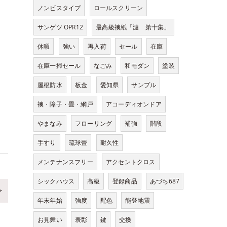
ノンビスタイプ
ロールスクリーン
サンゲツ OPR12
最高級襖紙「漣 第十集」
休暇
強い
再入荷
セール
在庫
在庫一掃セール
なごみ
和モダン
塗装
屋根防水
板金
愛知県
サンプル
襖・障子・畳・網戸
アコーディオンドア
やまなみ
フローリング
補強
階段
手すり
琉球畳
耐久性
メンテナンスフリー
アクセントクロス
シックハウス
高級
登録商品
あづち687
>
年末年始
強度
配色
能登地震
お見舞い
表彰
鍵
交換