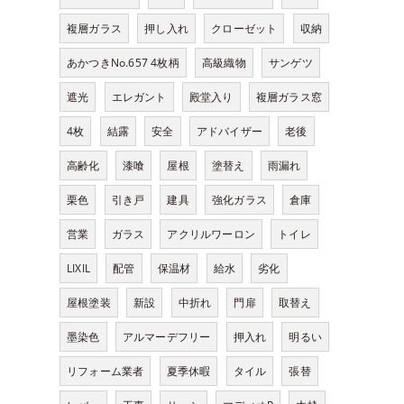
複層ガラス
押し入れ
クローゼット
収納
あかつきNo.657 4枚柄
高級織物
サンゲツ
遮光
エレガント
殿堂入り
複層ガラス窓
4枚
結露
安全
アドバイザー
老後
高齢化
漆喰
屋根
塗替え
雨漏れ
栗色
引き戸
建具
強化ガラス
倉庫
営業
ガラス
アクリルワーロン
トイレ
LIXIL
配管
保温材
給水
劣化
屋根塗装
新設
中折れ
門扉
取替え
墨染色
アルマーデフリー
押入れ
明るい
リフォーム業者
夏季休暇
タイル
張替