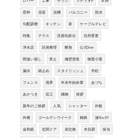
レバー
工事
サッシ
マディオP
木枠
窓枠
浴室
浴槽
バルコニー
防水
勾配調整
キッチン
床
ケーブルテレビ
特集
テラス
洗面化粧台
住所変更
浄水店
区画整理
断熱
公式line
間違い探し
答え
擁壁塗装
物置小屋
漏水
錆止め
スタイリッシュ
市松
フェンス
境界
年末年始休業
あづち
あかつき
近江
織物
挨拶
新年のご挨拶
人気
シャッター
外観
外構
ゴールデンウイーク
鶴柄
漣No.91
金和紙
玄関ドア
扉交換
木目調
採光