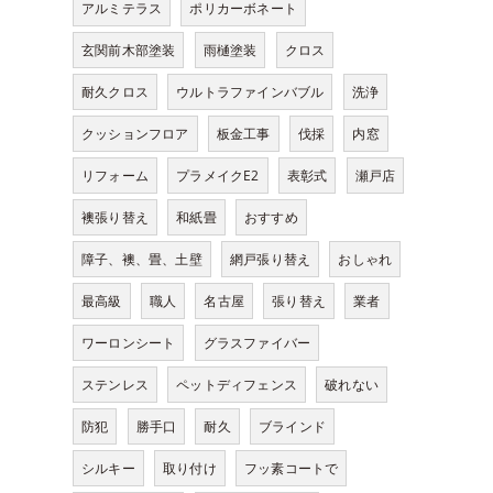
アルミテラス
ポリカーボネート
玄関前木部塗装
雨樋塗装
クロス
耐久クロス
ウルトラファインバブル
洗浄
クッションフロア
板金工事
伐採
内窓
リフォーム
プラメイクE2
表彰式
瀬戸店
襖張り替え
和紙畳
おすすめ
障子、襖、畳、土壁
網戸張り替え
おしゃれ
最高級
職人
名古屋
張り替え
業者
ワーロンシート
グラスファイバー
ステンレス
ペットディフェンス
破れない
防犯
勝手口
耐久
ブラインド
シルキー
取り付け
フッ素コートで