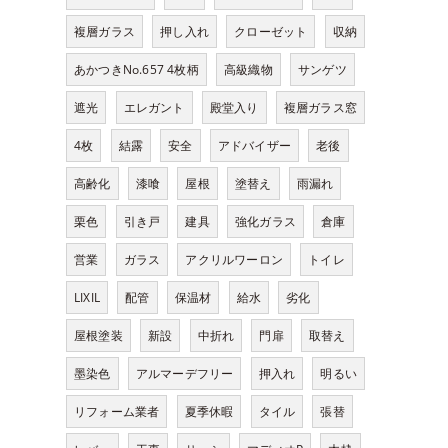
複層ガラス
押し入れ
クローゼット
収納
あかつきNo.657 4枚柄
高級織物
サンゲツ
遮光
エレガント
殿堂入り
複層ガラス窓
4枚
結露
安全
アドバイザー
老後
高齢化
漆喰
屋根
塗替え
雨漏れ
栗色
引き戸
建具
強化ガラス
倉庫
営業
ガラス
アクリルワーロン
トイレ
LIXIL
配管
保温材
給水
劣化
屋根塗装
新設
中折れ
門扉
取替え
墨染色
アルマーデフリー
押入れ
明るい
リフォーム業者
夏季休暇
タイル
張替