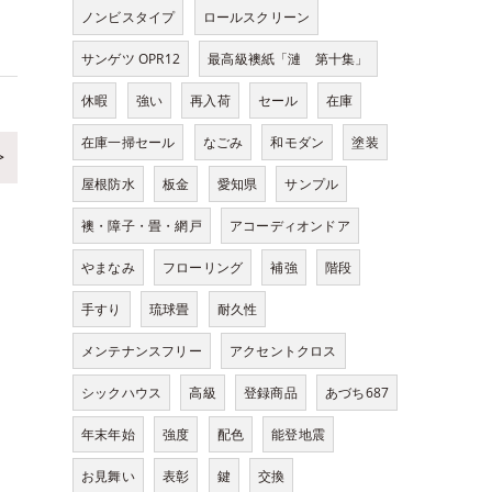
ノンビスタイプ
ロールスクリーン
サンゲツ OPR12
最高級襖紙「漣 第十集」
休暇
強い
再入荷
セール
在庫
在庫一掃セール
なごみ
和モダン
塗装
>
屋根防水
板金
愛知県
サンプル
襖・障子・畳・網戸
アコーディオンドア
やまなみ
フローリング
補強
階段
手すり
琉球畳
耐久性
メンテナンスフリー
アクセントクロス
シックハウス
高級
登録商品
あづち687
年末年始
強度
配色
能登地震
お見舞い
表彰
鍵
交換