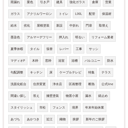
雨漏れ
栗色
引き戸
建具
強化ガラス
倉庫
営業
ガラス
アクリルワーロン
トイレ
LIXIL
配管
保温材
給水
劣化
屋根塗装
新設
中折れ
門扉
取替え
墨染色
アルマーデフリー
押入れ
明るい
リフォーム業者
夏季休暇
タイル
張替
レバー
工事
サッシ
マディオP
木枠
窓枠
浴室
浴槽
バルコニー
防水
勾配調整
キッチン
床
ケーブルテレビ
特集
テラス
洗面化粧台
住所変更
浄水店
区画整理
断熱
公式line
間違い探し
答え
擁壁塗装
物置小屋
漏水
錆止め
スタイリッシュ
市松
フェンス
境界
年末年始休業
あづち
あかつき
近江
織物
挨拶
新年のご挨拶