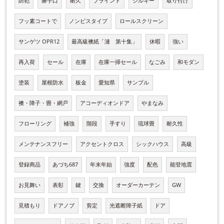
防犯
勝手口
耐久
ブラインド
シルキー
取り付け
フッ素コートで
ノンビスタイプ
ロールスクリーン
サンゲツ OPR12
最高級襖紙「漣 第十集」
休暇
強い
再入荷
セール
在庫
在庫一掃セール
なごみ
和モダン
塗装
屋根防水
板金
愛知県
サンプル
襖・障子・畳・網戸
アコーディオンドア
やまなみ
フローリング
補強
階段
手すり
琉球畳
耐久性
メンテナンスフリー
アクセントクロス
シックハウス
高級
登録商品
あづち687
年末年始
強度
配色
能登地震
お見舞い
表彰
鍵
交換
オーダーカーテン
GW
見積もり
ドアノブ
剪定
光遮断障子紙
ドア