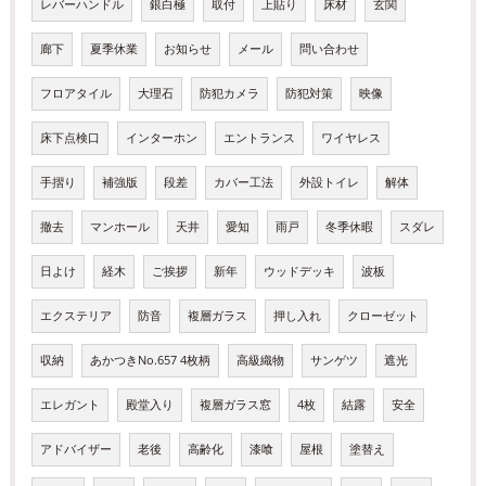
レバーハンドル
銀白極
取付
上貼り
床材
玄関
廊下
夏季休業
お知らせ
メール
問い合わせ
フロアタイル
大理石
防犯カメラ
防犯対策
映像
床下点検口
インターホン
エントランス
ワイヤレス
手摺り
補強版
段差
カバー工法
外設トイレ
解体
撤去
マンホール
天井
愛知
雨戸
冬季休暇
スダレ
日よけ
経木
ご挨拶
新年
ウッドデッキ
波板
エクステリア
防音
複層ガラス
押し入れ
クローゼット
収納
あかつきNo.657 4枚柄
高級織物
サンゲツ
遮光
エレガント
殿堂入り
複層ガラス窓
4枚
結露
安全
アドバイザー
老後
高齢化
漆喰
屋根
塗替え