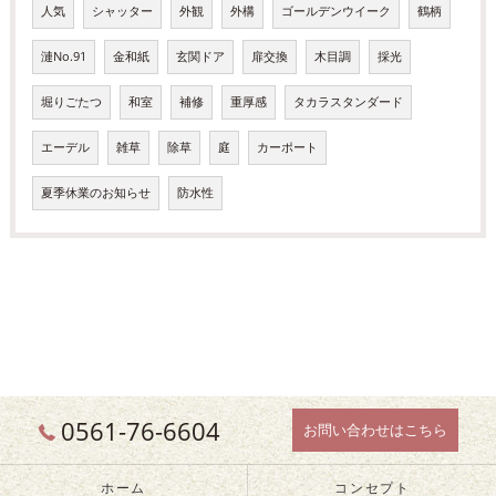
人気
シャッター
外観
外構
ゴールデンウイーク
鶴柄
漣No.91
金和紙
玄関ドア
扉交換
木目調
採光
堀りごたつ
和室
補修
重厚感
タカラスタンダード
エーデル
雑草
除草
庭
カーポート
夏季休業のお知らせ
防水性
0561-76-6604
お問い合わせはこちら
ホーム
コンセプト