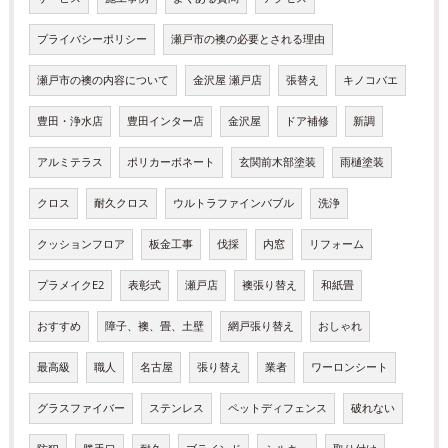
プライバシーポリシー
瀬戸市の襖の必要とされる理由
瀬戸市の襖の内容について
金沢屋 瀬戸店
張替え
キノコバエ
豊田・浄水店
豊田インター店
金沢屋
ドア補修
新調
アルミテラス
ポリカーボネート
玄関前木部塗装
雨樋塗装
クロス
耐久クロス
ウルトラファインバブル
洗浄
クッションフロア
板金工事
伐採
内窓
リフォーム
プラメイクE2
表彰式
瀬戸店
襖張り替え
和紙畳
おすすめ
障子、襖、畳、土壁
網戸張り替え
おしゃれ
最高級
職人
名古屋
張り替え
業者
ワーロンシート
グラスファイバー
ステンレス
ペットディフェンス
破れない