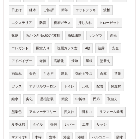
日よけ
経木
ご挨拶
新年
ウッドデッキ
波板
エクステリア
防音
複層ガラス
押し入れ
クローゼット
収納
あかつきNo.657 4枚柄
高級織物
サンゲツ
遮光
エレガント
殿堂入り
複層ガラス窓
4枚
結露
安全
アドバイザー
老後
高齢化
漆喰
屋根
塗替え
雨漏れ
栗色
引き戸
建具
強化ガラス
倉庫
営業
ガラス
アクリルワーロン
トイレ
LIXIL
配管
保温材
給水
劣化
屋根塗装
新設
中折れ
門扉
取替え
墨染色
アルマーデフリー
押入れ
明るい
リフォーム業者
夏季休暇
タイル
張替
レバー
工事
サッシ
マディオP
木枠
窓枠
浴室
浴槽
バルコニー
防水