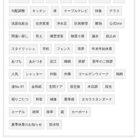
勾配調整
キッチン
床
ケーブルテレビ
特集
テラス
洗面化粧台
住所変更
浄水店
区画整理
断熱
公式line
間違い探し
答え
擁壁塗装
物置小屋
漏水
錆止め
スタイリッシュ
市松
フェンス
境界
年末年始休業
あづち
あかつき
近江
織物
挨拶
新年のご挨拶
人気
シャッター
外観
外構
ゴールデンウイーク
鶴柄
漣No.91
金和紙
玄関ドア
扉交換
木目調
採光
堀りごたつ
和室
補修
重厚感
タカラスタンダード
エーデル
雑草
除草
庭
カーポート
夏季休業のお知らせ
防水性