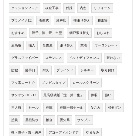
クッションフロア
板金工事
伐採
内窓
リフォーム
プラメイクE2
表彰式
瀬戸店
襖張り替え
和紙畳
おすすめ
障子、襖、畳、土壁
網戸張り替え
おしゃれ
最高級
職人
名古屋
張り替え
業者
ワーロンシート
グラスファイバー
ステンレス
ペットディフェンス
破れない
防犯
勝手口
耐久
ブラインド
シルキー
取り付け
フッ素コートで
ノンビスタイプ
ロールスクリーン
サンゲツ OPR12
最高級襖紙「漣 第十集」
休暇
強い
再入荷
セール
在庫
在庫一掃セール
なごみ
和モダン
塗装
屋根防水
板金
愛知県
サンプル
襖・障子・畳・網戸
アコーディオンドア
やまなみ