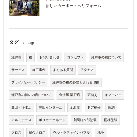
新しいカーポートへリフォーム
タグ
Tags
瀬戸市
襖
お問い合わせ
コンセプト
瀬戸市の襖について
サービス
施工事例
よくある質問
アクセス
プライバシーポリシー
瀬戸市の襖の必要とされる理由
瀬戸市の襖の内容について
金沢屋 瀬戸店
張替え
キノコバエ
豊田・浄水店
豊田インター店
金沢屋
ドア補修
新調
アルミテラス
ポリカーボネート
玄関前木部塗装
雨樋塗装
クロス
耐久クロス
ウルトラファインバブル
洗浄