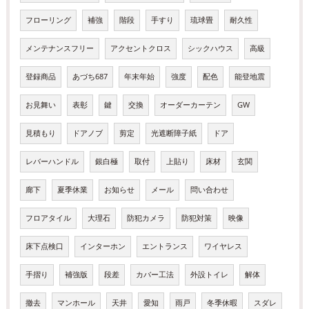
フローリング
補強
階段
手すり
琉球畳
耐久性
メンテナンスフリー
アクセントクロス
シックハウス
高級
登録商品
あづち687
年末年始
強度
配色
能登地震
お見舞い
表彰
鍵
交換
オーダーカーテン
GW
見積もり
ドアノブ
剪定
光遮断障子紙
ドア
レバーハンドル
銀白極
取付
上貼り
床材
玄関
廊下
夏季休業
お知らせ
メール
問い合わせ
フロアタイル
大理石
防犯カメラ
防犯対策
映像
床下点検口
インターホン
エントランス
ワイヤレス
手摺り
補強版
段差
カバー工法
外設トイレ
解体
撤去
マンホール
天井
愛知
雨戸
冬季休暇
スダレ